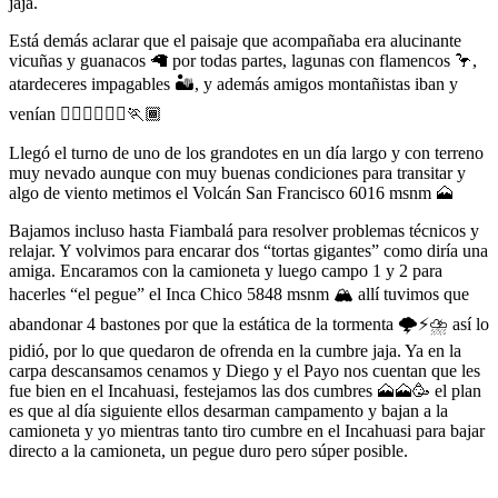
jaja.
Está demás aclarar que el paisaje que acompañaba era alucinante
vicuñas y guanacos 🦙 por todas partes, lagunas con flamencos 🦩,
atardeceres impagables 🏜️, y además amigos montañistas iban y
venían 🏃🏾‍♀️🏃🏾‍♀️🏃🏾
Llegó el turno de uno de los grandotes en un día largo y con terreno
muy nevado aunque con muy buenas condiciones para transitar y
algo de viento metimos el Volcán San Francisco 6016 msnm 🗻
Bajamos incluso hasta Fiambalá para resolver problemas técnicos y
relajar. Y volvimos para encarar dos “tortas gigantes” como diría una
amiga. Encaramos con la camioneta y luego campo 1 y 2 para
hacerles “el pegue” el Inca Chico 5848 msnm 🏔️ allí tuvimos que
abandonar 4 bastones por que la estática de la tormenta 🌩️⚡⛈️ así lo
pidió, por lo que quedaron de ofrenda en la cumbre jaja. Ya en la
carpa descansamos cenamos y Diego y el Payo nos cuentan que les
fue bien en el Incahuasi, festejamos las dos cumbres 🗻🗻🥳 el plan
es que al día siguiente ellos desarman campamento y bajan a la
camioneta y yo mientras tanto tiro cumbre en el Incahuasi para bajar
directo a la camioneta, un pegue duro pero súper posible.