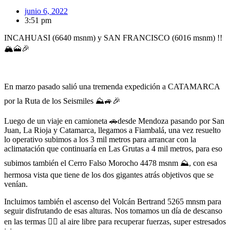
junio 6, 2022
3:51 pm
INCAHUASI (6640 msnm) y SAN FRANCISCO (6016 msnm) !!
🏔🗻🎉
En marzo pasado salió una tremenda expedición a CATAMARCA
por la Ruta de los Seismiles ⛰️🚙🎉
Luego de un viaje en camioneta 🚗desde Mendoza pasando por San
Juan, La Rioja y Catamarca, llegamos a Fiambalá, una vez resuelto
lo operativo subimos a los 3 mil metros para arrancar con la
aclimatación que continuaría en Las Grutas a 4 mil metros, para eso
subimos también el Cerro Falso Morocho 4478 msnm ⛰️, con esa
hermosa vista que tiene de los dos gigantes atrás objetivos que se
venían.
Incluimos también el ascenso del Volcán Bertrand 5265 mnsm para
seguir disfrutando de esas alturas. Nos tomamos un día de descanso
en las termas 🏊🏾 al aire libre para recuperar fuerzas, super estresados