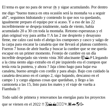
El tema es que no para de nevar ⛈ y sigue acumulando. Por dentro
me digo “bueno tranca en otra ocasión será la montaña va a seguir
ahí”, seguimos hidratando y comiendo lo que nos va quedando,
igualmente preparo el equipo por si acaso. Y a eso de las 22
increíblemente se despeja totalmente, nada de viento, había
acumulado 20 a 30 cm toda la montaña. Retomo esperanzas y el
plan original voy para arriba !! A las 2 me despierto y desayuno
firme, me calzo casi todo el abrigo los crampones y casco y salgo de
la carpa para encarar la canaleta que me llevará al plateau cumbrero.
Fueron 7 horas de abrir huella y buscar la cumbre que se me quería
escapar en un primer momento. Festejo de cumbre en un día
increíble despejado sin viento vista 360 alucinante 🤯🗻🎉Llegando
a la cima siento algo extraño en el pie izquierdo era el crampon que
tenía rota la puntera, y ahora ? Jaja cómo hago para bajar esa
canaleta, bueno arreglo con cordín y para abajo. Bajo con cuidado la
canaleta descanso en el campo 2, sigo bajando, descanso en el
campo 1 y cargo algunas cosas que quedaban, y llego a las
camioneta a las 15, listo para los mates y el viaje de vuelta a
Fiambala !!
Todo salió de primera y renovamos las energías para los proyectos
que se vienen en el 2022 !! 🗓️🗻⛰️🏃🏾‍♀️🏃🏾🚗🌎🥳